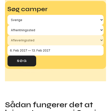
Vælg
Afhentningssted
Afleveringssted
Vælg
Søg camper
et
land
SØG
Sådan fungerer det at