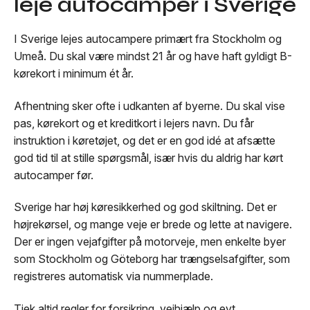
leje autocamper i Sverige
I Sverige lejes autocampere primært fra Stockholm og
Umeå. Du skal være mindst 21 år og have haft gyldigt B-
kørekort i minimum ét år.
Afhentning sker ofte i udkanten af byerne. Du skal vise
pas, kørekort og et kreditkort i lejers navn. Du får
instruktion i køretøjet, og det er en god idé at afsætte
god tid til at stille spørgsmål, især hvis du aldrig har kørt
autocamper før.
Sverige har høj køresikkerhed og god skiltning. Det er
højrekørsel, og mange veje er brede og lette at navigere.
Der er ingen vejafgifter på motorveje, men enkelte byer
som Stockholm og Göteborg har trængselsafgifter, som
registreres automatisk via nummerplade.
Tjek altid regler for forsikring, vejhjælp og evt.