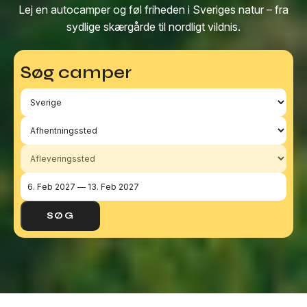
Lej en autocamper og føl friheden i Sveriges natur – fra
sydlige skærgårde til nordligt vildnis.
Vælg
Afhentningssted
Afleveringssted
Vælg
Søg camper
et
land
SØG