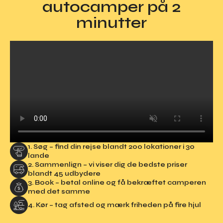
autocamper på 2
minutter
1. Søg
– find din rejse blandt 200 lokationer i 30
lande
2. Sammenlign
– vi viser dig de bedste priser
blandt 45 udbydere
3. Book
– betal online og få bekræftet camperen
med det samme
4. Kør
– tag afsted og mærk friheden på fire hjul