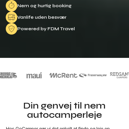
Nem og hurtig booking
Vanlife uden besvær
Powered by FDM Travel
Din genvej til nem
autocamperleje
Hos GoCamper gør vi det enkelt at finde og leje en