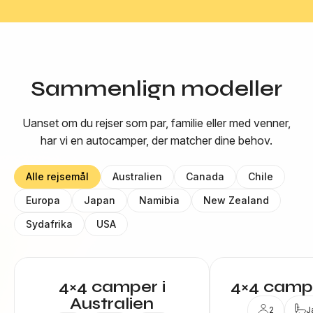
Sammenlign modeller
Uanset om du rejser som par, familie eller med venner,
har vi en autocamper, der matcher dine behov.
Alle rejsemål
Australien
Canada
Chile
Europa
Japan
Namibia
New Zealand
Sydafrika
USA
4×4 camper i
4×4 campe
Australien
2
J