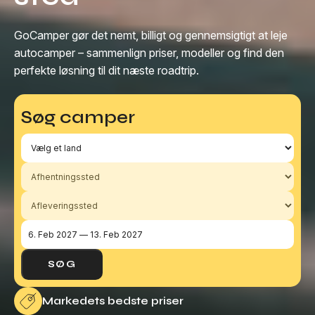
GoCamper gør det nemt, billigt og gennemsigtigt at leje
autocamper – sammenlign priser, modeller og find den
perfekte løsning til dit næste roadtrip.
Vælg
Afhentningssted
Afleveringssted
Vælg
Søg camper
et
land
SØG
Markedets bedste priser