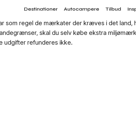
Destinationer
Autocampere
Tilbud
Ins
Canada
 som regel de mærkater der kræves i det land, 
landegrænser, skal du selv købe ekstra miljømærk
USA
e udgifter refunderes ikke.
Australien
New Zealand
Japan
Island
Portugal
Norge