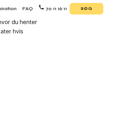
piration
FAQ
70 11 16 11
SØG
hvor du henter
ater hvis