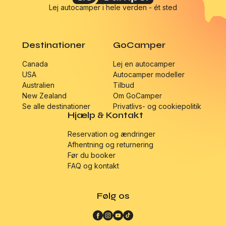
Lej autocamper i hele verden - ét sted
Destinationer
GoCamper
Canada
Lej en autocamper
USA
Autocamper modeller
Australien
Tilbud
New Zealand
Om GoCamper
Se alle destinationer
Privatlivs- og cookiepolitik
Hjælp & Kontakt
Reservation og ændringer
Afhentning og returnering
Før du booker
FAQ og kontakt
Følg os
Facebook
Instagram
YouTube
TikTok